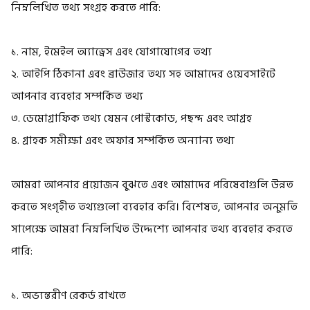
নিম্নলিখিত তথ্য সংগ্রহ করতে পারি:
১. নাম, ইমেইল অ্যাড্রেস এবং যোগাযোগের তথ্য
২. আইপি ঠিকানা এবং ব্রাউজার তথ্য সহ আমাদের ওয়েবসাইটে
আপনার ব্যবহার সম্পর্কিত তথ্য
৩. ডেমোগ্রাফিক তথ্য যেমন পোস্টকোড, পছন্দ এবং আগ্রহ
৪. গ্রাহক সমীক্ষা এবং অফার সম্পর্কিত অন্যান্য তথ্য
আমরা আপনার প্রয়োজন বুঝতে এবং আমাদের পরিষেবাগুলি উন্নত
করতে সংগৃহীত তথ্যগুলো ব্যবহার করি। বিশেষত, আপনার অনুমতি
সাপেক্ষে আমরা নিম্নলিখিত উদ্দেশ্যে আপনার তথ্য ব্যবহার করতে
পারি:
১. অভ্যন্তরীণ রেকর্ড রাখতে